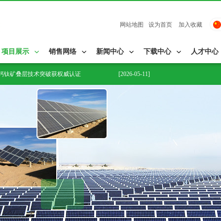
网站地图
设为首页
加入收藏
MW飞虎3组件供货协议
[2026-05-11]
项目展示
销售网络
新闻中心
下载中心
人才中心
目，飞虎3组件助力深耕南高加索市场
[2026-05-11]
PCon/钙钛矿叠层技术突破获权威认证
[2026-05-11]
力电子签署战略合作协议，共筑新型电力系统产业生态
[2026-05-11]
得新突破，打造国内首个零碳航空枢纽
[2026-01-12]
Neo组件树立分布式光伏新标杆
[2025-12-08]
台电池转换效率刷新世界纪录
[2025-12-01]
嵩详解产品六大核心性能
[2025-11-28]
Con叠层电池效率世界纪录
[2025-11-28]