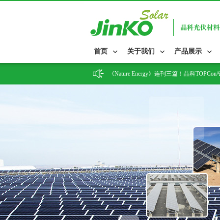
晶科能源与Casa dos Ventos签署413.9
首页
关于我们
产品展示
晶科能源签约格鲁吉亚14MW地面电站项
《Nature Energy》连刊三篇！晶科TO
2026-04-27 晶科储能与上海电气电
晶科飞虎防眩光组件助力山西能源转型取
点亮泰国最大铁路枢纽！晶科能源Tiger 
27.79%！晶科能源基于TOPCon技术平
晶科能源飞虎3组件量产下线，晶科能源李
34.76%！晶科能源再次刷新钙钛矿/TOP